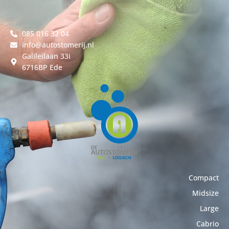
085 016 32 04
info@autostomerij.nl
Galileïlaan 33i
6716BP Ede
Compact
Midsize
Large
Cabrio