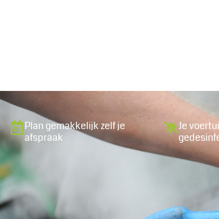
Plan gemakkelijk zelf je
Je voertu
afspraak
gedesinf