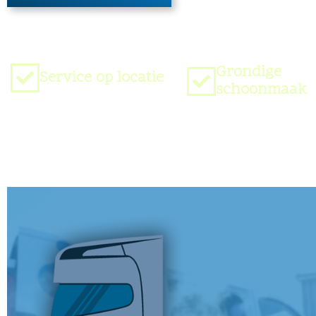
Grondige
Service op locatie
schoonmaak