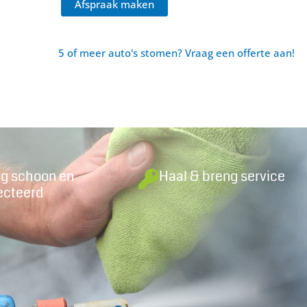
Afspraak maken
5 of meer auto's stomen? Vraag een offerte aan!
ig schoon en
Haal & breng service
ecteerd