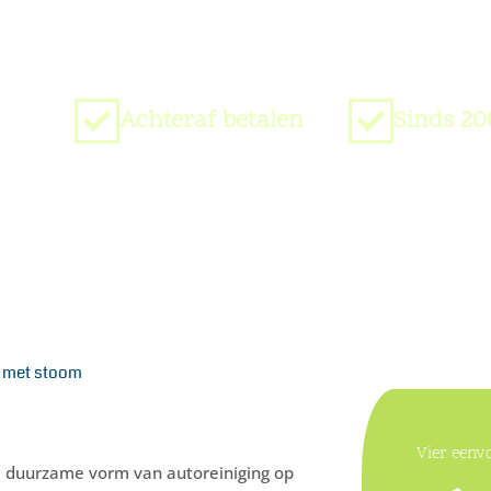
Achteraf betalen
Sinds 20
d met stoom
Vier eenv
, duurzame vorm van autoreiniging op