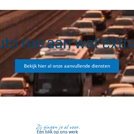
to toe aan wat extra
Bekijk hier al onze aanvullende diensten
Zij gingen je al voor.
Een blik op ons werk