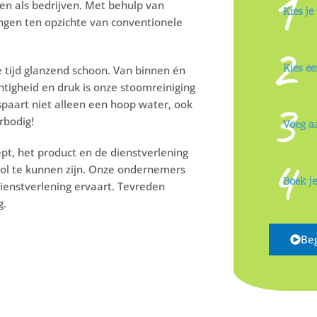
1
ren als bedrijven. Met behulp van
Kies je
ngen ten opzichte van conventionele
2
Kies e
 tijd glanzend schoon. Van binnen én
tigheid en druk is onze stoomreiniging
3
espaart niet alleen een hoop water, ook
rbodig!
Voeg a
pt, het product en de dienstverlening
4
vol te kunnen zijn. Onze ondernemers
Boek j
dienstverlening ervaart. Tevreden
g.
Beg