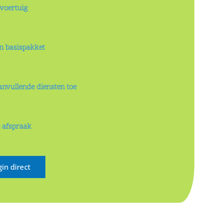
 voertuig
en basispakket
anvullende diensten toe
e afspraak
in direct