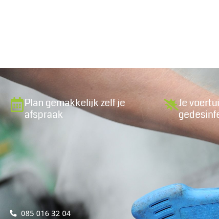
Plan gemakkelijk zelf je
Je voertu
afspraak
gedesinf
085 016 32 04