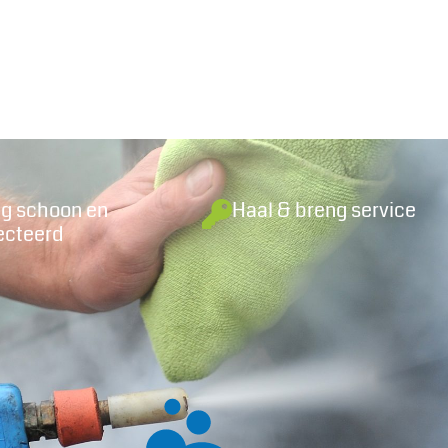
ig schoon en
Haal & breng service
ecteerd