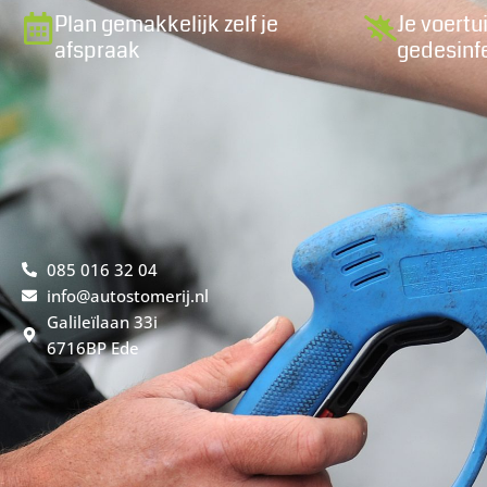
Plan gemakkelijk zelf je
Je voertu
afspraak
gedesinf
085 016 32 04
info@autostomerij.nl
Galileïlaan 33i
6716BP Ede