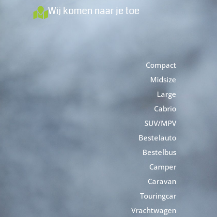
Wij komen naar je toe
Compact
Midsize
Large
Cabrio
SUV/MPV
Bestelauto
Bestelbus
Camper
Caravan
Touringcar
Vrachtwagen