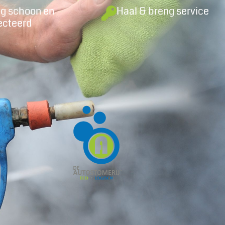
ig schoon en
Haal & breng service
ecteerd