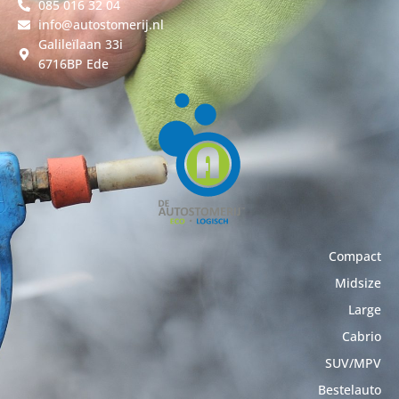
085 016 32 04
info@autostomerij.nl
Galileïlaan 33i
6716BP Ede
Compact
Midsize
Large
Cabrio
SUV/MPV
Bestelauto