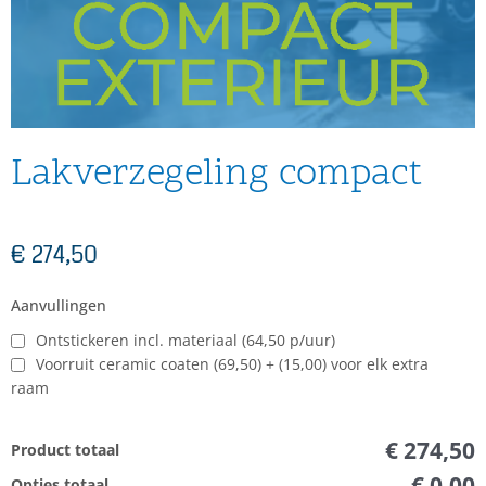
Lakverzegeling compact
€
274,50
Lakverzegeling
Aanvullingen
compact
Ontstickeren incl. materiaal (64,50 p/uur)
aantal
Voorruit ceramic coaten (69,50) + (15,00) voor elk extra
raam
€ 274,50
Product totaal
€ 0,00
Opties totaal