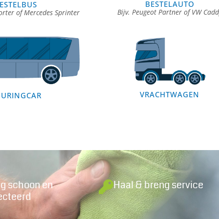
BESTELAUTO
ESTELBUS
Bijv. Peugeot Partner of VW Cadd
orter of Mercedes Sprinter
VRACHTWAGEN
OURINGCAR
ig schoon en
Haal & breng service
ecteerd