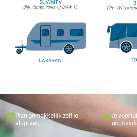
SUV/MPV
B
Bijv. Range Rover of BMW X5
Bijv. VW transp
T
CARAVAN
Plan gemakkelijk zelf je
Je voertu
afspraak
gedesinf