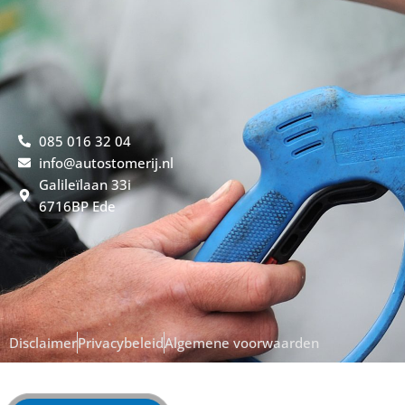
085 016 32 04
info@autostomerij.nl
Galileïlaan 33i
6716BP Ede
Disclaimer
Privacybeleid
Algemene voorwaarden