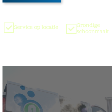
Grondige
Service op locatie
schoonmaak