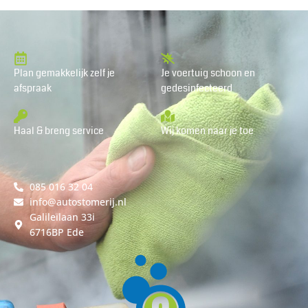
Plan gemakkelijk zelf je
Je voertuig schoon en
afspraak
gedesinfecteerd
Haal & breng service
Wij komen naar je toe
085 016 32 04
info@autostomerij.nl
Galileïlaan 33i
6716BP Ede